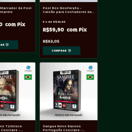
 Marcador de Pool
Pool Box Nosferatu -
Amarelo
Caixão para Contadores de
Vtes
3
x
de
R$24,64
00
R$59,90
R$63,05
vo Tzimisce
Sangue Novo Ravnos
 Conclave -
Português Conclave -