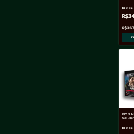
Inglês
Eterna
10
x
de
R$3
R$367
Kit 3 
Salubr
10
x
de