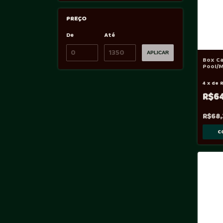
PREÇO
De
Até
APLICAR
Box Ca
Pool/M
Vtes
4
x
de
R$6
R$68,