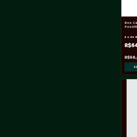
Box Ca
Pool/M
Vtes
4
x
de
R$6
R$68,