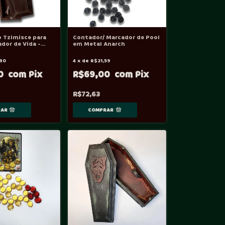
 Tzimisce para
Contador/ Marcador de Pool
dor de Vida -
em Metal Anarch
30
4
x
de
R$21,59
90
R$69,00
R$72,63