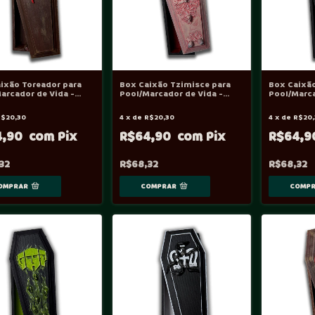
ixão Toreador para
Box Caixão Tzimisce para
Box Caixã
arcador de Vida -
Pool/Marcador de Vida -
Pool/Marca
Vtes
Vtes
R$20,30
4
x
de
R$20,30
4
x
de
R$20,
4,90
R$64,90
R$64,
32
R$68,32
R$68,32