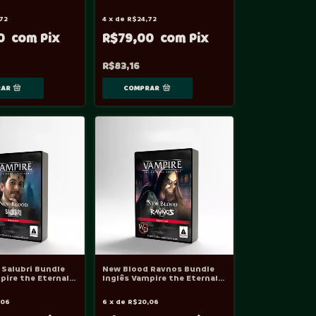
e Eternal
Vampire the Eternal
 VtES
Struggle - VtES
72
4
x
de
R$24,72
00
R$79,00
R$83,16
Salubri Bundle
New Blood Ravnos Bundle
pire the Eternal
Inglês Vampire the Eternal
 VtES
Struggle - VtES
,06
6
x
de
R$20,06