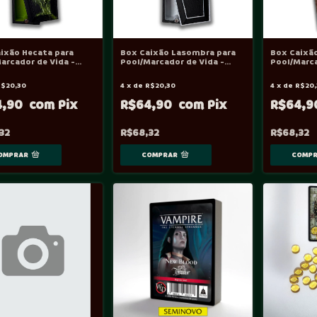
ixão Hecata para
Box Caixão Lasombra para
Box Caixão
arcador de Vida -
Pool/Marcador de Vida -
Pool/Marca
Vtes
Vtes
R$20,30
4
x
de
R$20,30
4
x
de
R$20,
4,90
R$64,90
R$64,
32
R$68,32
R$68,32