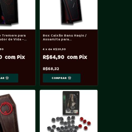
o Tremere para
Box Caixão Banu Haqin /
dor de Vida -
Assamita para
Pool/Marcador de Vida -
Vtes
30
4
x
de
R$20,30
90
R$64,90
R$68,32