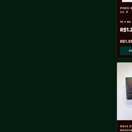
PNEU R
22. 5
10
x
de
R$1.
R$1.3
Deck E
Annive