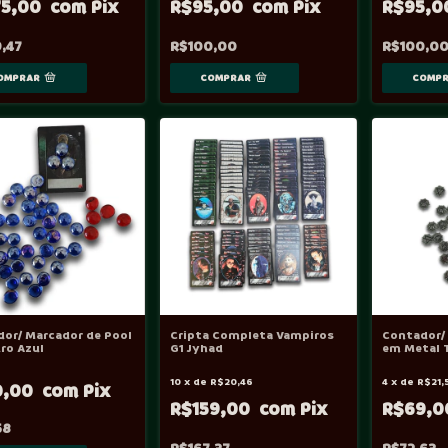
75,00
R$95,00
R$95,
,47
R$100,00
R$100,0
or/ Marcador de Pool
Cripta Completa Vampiros
Contador/
ro Azul
G1 Jyhad
em Metal T
10
x
de
R$20,46
4
x
de
R$21,
0,00
R$159,00
R$69,
58