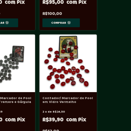
00
R$95,00
0
R$100,00
 Marcador de Pool
Contador/ Marcador de Pool
remere e Gárgula
em Vidro Vermelho
59
2
x
de
R$24,50
00
R$39,90