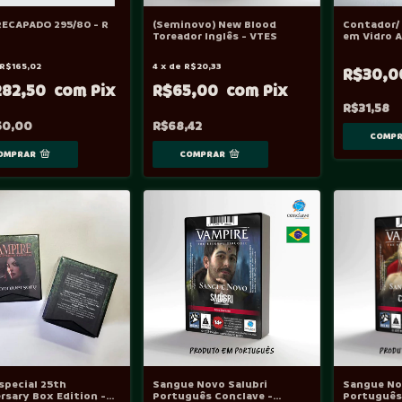
ECAPADO 295/80 - R
(Seminovo) New Blood
Contador/
Toreador Inglês - VTES
em Vidro 
R$165,02
4
x
de
R$20,33
R$30,
282,50
R$65,00
R$31,58
50,00
R$68,42
special 25th
Sangue Novo Salubri
Sangue No
rsary Box Edition -
Português Conclave -
Português