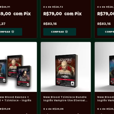
 - Vtes: Vampire the
Vampire the Eternal
Vampire th
l Struggle
Struggle
Struggle -
R$44,91
4
x
de
R$24,72
4
x
de
R$24,
49,00
R$79,00
R$79,
,37
R$83,16
R$83,16
New Blood Ravnos +
New Blood Tzimisce Bundle
New Blood 
i + Tzimisce - Inglês
Inglês Vampire the Eternal
Inglês Vam
Struggle - VtES
Struggle -
R$35,38
6
x
de
R$20,06
6
x
de
R$20