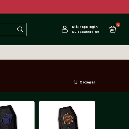
0
Olá!
Faça login
Ou cadastre-se
Ordenar