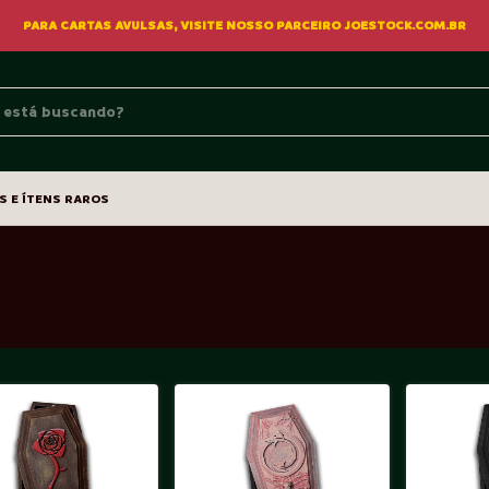
PARA CARTAS AVULSAS, VISITE NOSSO PARCEIRO JOESTOCK.COM.BR
S E ÍTENS RAROS