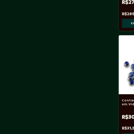
R$2
R$289
Contad
em Vid
R$3
R$31,