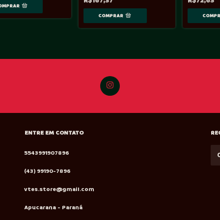
R$167,37
R$72,63
ENTRE EM CONTATO
RE
5543991907896
(43) 99190-7896
vtes.store@gmail.com
Apucarana - Paraná