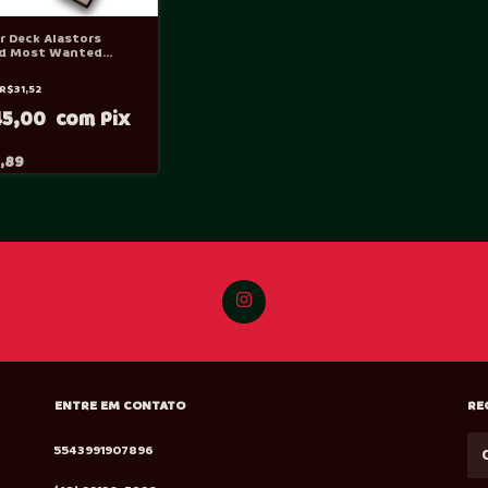
r Deck Alastors
ed Most Wanted
NOVO)
R$31,52
45,00
,89
ENTRE EM CONTATO
RE
5543991907896