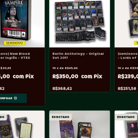
novo) New Blood
Berlin Anthology - Original
(seminovo)
or Inglês - VTES
Set 2017
- Lords of
White Wol
$20,33
10
x
de
R$45,04
10
x
de
R$30
5,00
R$350,00
R$239,
42
R$368,42
R$251,58
DO
ESGOTADO
ESGOTADO