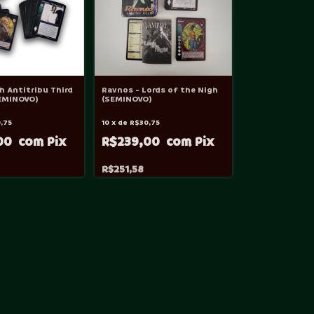
h Antitribu Third
Ravnos - Lords of the Nigh
SEMINOVO)
(SEMINOVO)
,75
10
x
de
R$30,75
00
R$239,00
R$251,58