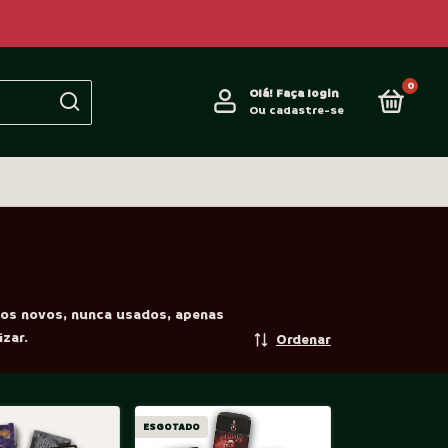
0
Olá!
Faça login
Ou cadastre-se
tos novos, nunca usados, apenas
zar.
Ordenar
ESGOTADO