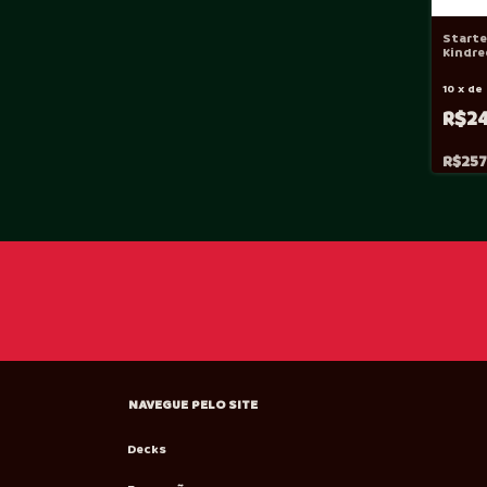
Starte
Kindr
(SEMI
10
x
de
R$2
R$257
NAVEGUE PELO SITE
Decks