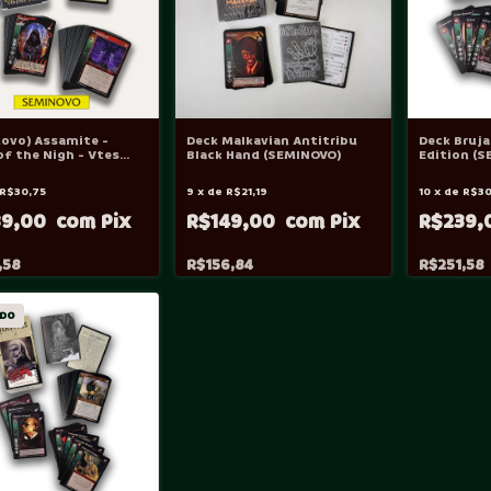
ovo) Assamite -
Deck Malkavian Antitribu
Deck Bruja
of the Nigh - Vtes
Black Hand (SEMINOVO)
Edition (
 Wolf
R$30,75
9
x
de
R$21,19
10
x
de
R$30
39,00
R$149,00
R$239,
,58
R$156,84
R$251,58
DO