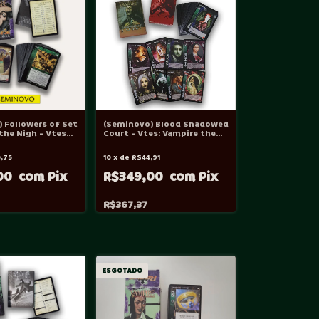
 Followers of Set
(Seminovo) Blood Shadowed
 the Nigh - Vtes
Court - Vtes: Vampire the
f
Eternal Struggle
,75
10
x
de
R$44,91
00
R$349,00
R$367,37
ESGOTADO