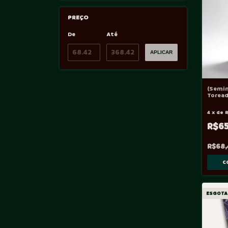
PREÇO
De
Até
APLICAR
(Semi
Toread
4
x
de
R
R$6
R$68,
ESGOTA