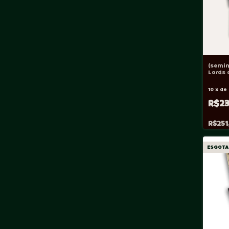
(semin
Lords 
White
10
x
de
R$2
R$251
ESGOTA